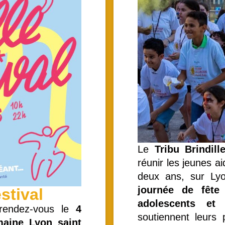
Le
Tribu Brindill
réunir les jeunes ai
deux ans, sur Lyo
journée de fête
stival
adolescents et 
rendez-vous le
4
soutiennent leurs 
maine Lyon saint