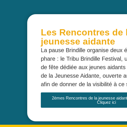
Les Rencontres de 
jeunesse aidante
La pause Brindille organise deux
phare : le Tribu Brindille Festival,
de fête dédiée aux jeunes aidants
de la Jeunesse Aidante, ouverte a
afin de donner de la visibilité à ce 
2èmes Rencontres de la jeunesse aidan
Cliquez ici