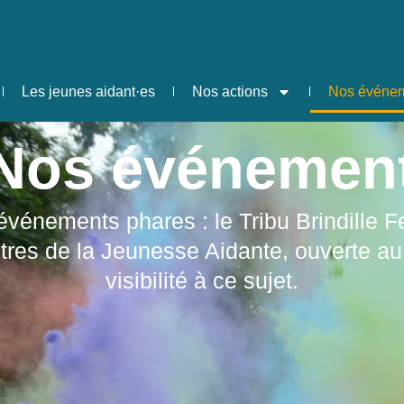
Les jeunes aidant·es
Nos actions
Nos événe
Nos événemen
événements phares : le Tribu Brindille Fe
tres de la Jeunesse Aidante, ouverte au 
visibilité à ce sujet.