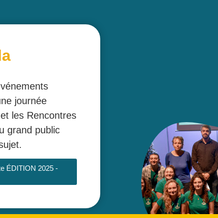
la
 événements
 une journée
 et les Rencontres
u grand public
sujet.
te ÉDITION 2025 -