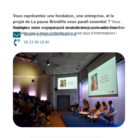
Vous représentez une fondation, une entreprise, et le
projet de La pause Brindille vous paraît essentiel ?
Vous
souhaitez vous engager pour soutenir les jeunes aidant-es ?
Rejoignez notre communauté de et devenez partenaire financier
!
N’hésitez pas à nous contacter pour avoir plus d’informations !
delphine@lapausebrindille.org
06 23 90 18 60