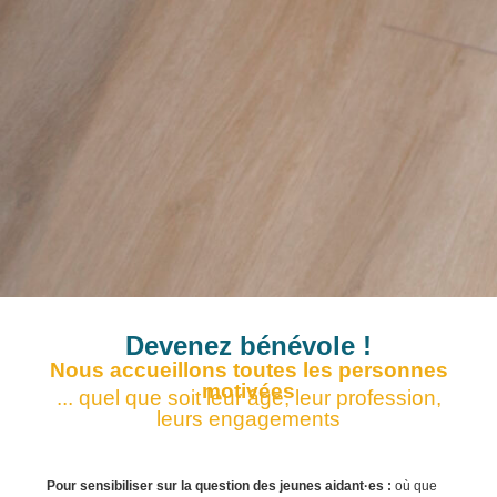
Devenez bénévole !
Nous accueillons toutes les personnes
motivées
... quel que soit leur âge, leur profession,
leurs engagements
Pour sensibiliser sur la question des jeunes aidant·es :
où que