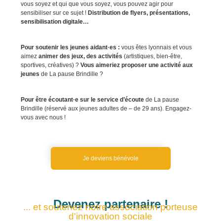
vous soyez et qui que vous soyez, vous pouvez agir pour
sensibiliser sur ce sujet !
Distribution de flyers, présentations,
sensibilisation digitale…
Pour soutenir les jeunes aidant·es :
vous êtes lyonnais et vous
aimez
animer des jeux, des activités
(artistiques, bien-être,
sportives, créatives) ?
Vous aimeriez proposer une activité
aux
jeunes
de La pause Brindille ?
Pour être écoutant·e sur le service d’écoute
de La pause
Brindille (réservé aux jeunes adultes de – de 29 ans). Engagez-
vous avec nous !
Je deviens bénévole
Devenez partenaire !
... et soutenez notre association porteuse
d'innovation sociale