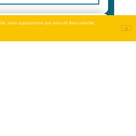
 site, nous supposerons que vous en êtes satisfait.
naliste et notre sujet
e ?
rmulaire ci-dessus.
ez aussi visiter notre espace presse
 Brindille