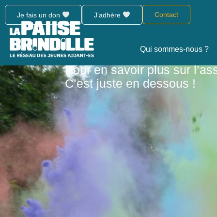
Contact
Je fais un don
J'adhère
Rencontron
Qui sommes-nous ?
Pour en savoir plus sur l’as
C’est juste en dessous !