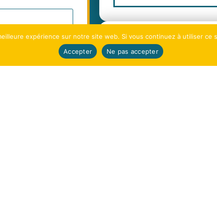
eilleure expérience sur notre site web. Si vous continuez à utiliser ce
Vous êtes jour
Accepter
Ne pas accepter
vous intéress
Contactez-nous via le fo
En attendant, vous pouv
!
Espace presse La pause