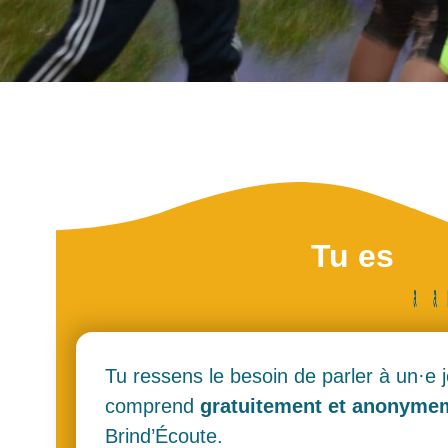
Tu es
j
e
u
n
e
a
i
d
a
n
t
·
e
?
p
a
a
Tu ressens le besoin de parler à un·e 
comprend
gratuitement et anonyme
Brind’Écoute.