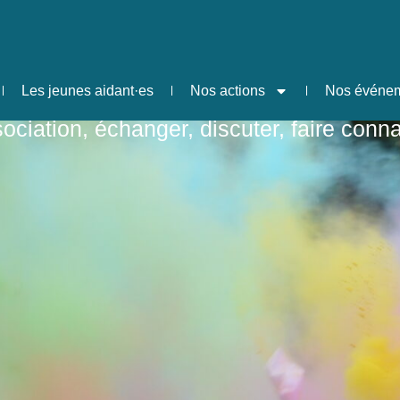
s-nous !
Les jeunes aidant·es
Nos actions
Nos événe
sociation, échanger, discuter, faire con