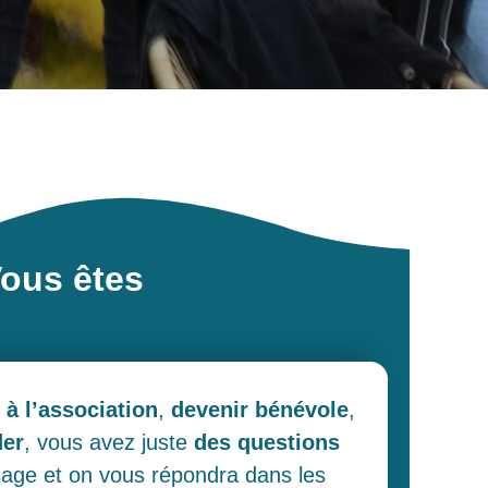
ous êtes
n
i
s
m
e
f
i
n
a
n
c
i
e
r
?
q
u
e
l
q
u
'
u
n
q
 à l’association
,
devenir bénévole
,
der
, vous avez juste
des questions
age et on vous répondra dans les