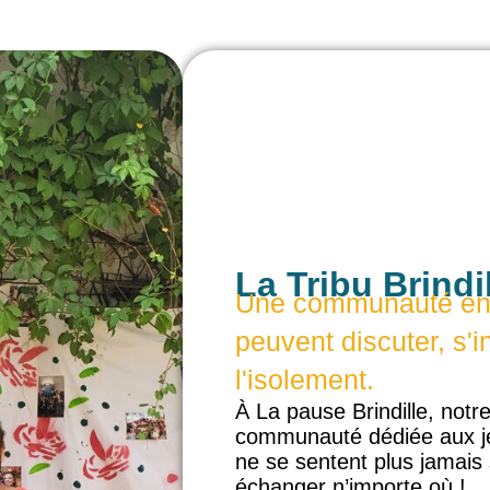
La Tribu Brindi
Une communauté en l
peuvent discuter, s'i
l'isolement.
À La pause Brindille, notr
communauté dédiée aux jeu
ne se sentent plus jamais 
échanger n’importe où !