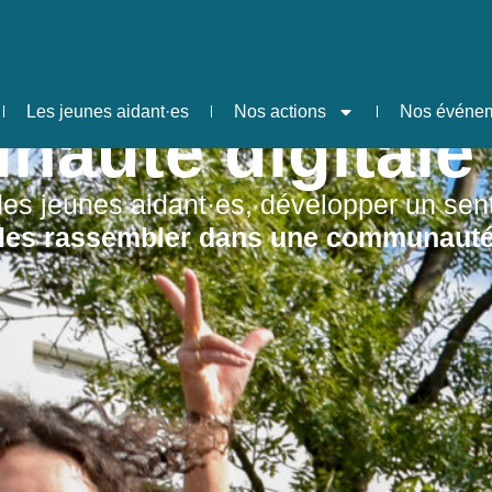
Les jeunes aidant·es
Nos actions
Nos événe
auté digitale
des jeunes aidant·es, développer un sen
les rassembler dans une communauté