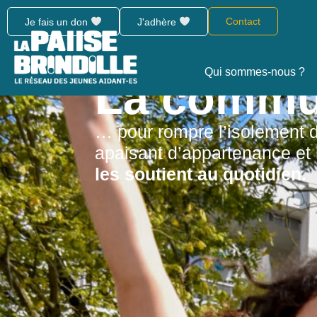
Contact
Je fais un don
J'adhère
Qui sommes-nous ?
La commun
… pour rompre l’isolement 
apaisant d’appartenance et
les soutient au quotidien.