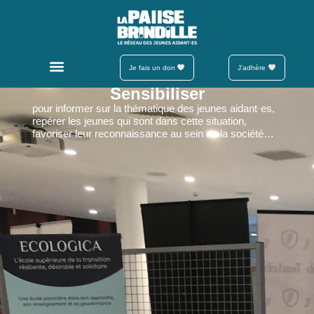
Je fais un don
J'adhère
Sensibiliser
pour informer sur la thématique des jeunes aidant·es,
repérer les jeunes qui sont dans cette situation,
favoriser leur reconnaissance au sein de la société…