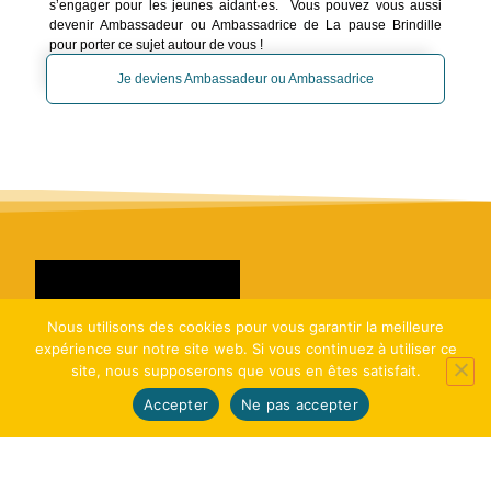
s’engager pour les jeunes aidant·es. Vous pouvez vous aussi
devenir Ambassadeur ou Ambassadrice de La pause Brindille
pour porter ce sujet autour de vous !
Je deviens Ambassadeur ou Ambassadrice
Nous utilisons des cookies pour vous garantir la meilleure
expérience sur notre site web. Si vous continuez à utiliser ce
site, nous supposerons que vous en êtes satisfait.
Accepter
Ne pas accepter
Comment aider ?
Chaque geste compte
pour
soutenir les jeunes aidant·es. Toi