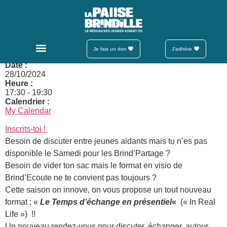
Temps d’échanges en
présentiel 16-25 ans
Je fais un don
J'adhère
Date :
28/10/2024
Heure :
17:30
-
19:30
Calendrier :
My Calendar
Inscrits-toi !
Besoin de discuter entre jeunes aidants mais tu n’es pas
disponible le Samedi pour les Brind’Partage ?
Besoin de vider ton sac mais le format en visio de
Brind’Ecoute ne te convient pas toujours ?
Cette saison on innove, on vous propose un tout nouveau
format : «
Le Temps d’échange en présentiel
«
(« In Real
Life ») !!
Un nouveau rendez-vous pour discuter, échanger, autour