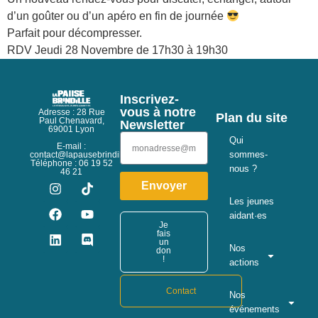
d’un goûter ou d’un apéro en fin de journée
Parfait pour décompresser.
RDV Jeudi 28 Novembre de 17h30 à 19h30
Inscrivez-
vous à notre
Adresse : 28 Rue
Plan du site
Paul Chenavard,
Newsletter
69001 Lyon
Qui
E-mail :
sommes-
contact@lapausebrindille.org
Téléphone : 06 19 52
nous ?
46 21
Envoyer
Les jeunes
aidant·es
Je
fais
un
Nos
don
!
actions
Contact
Nos
événements