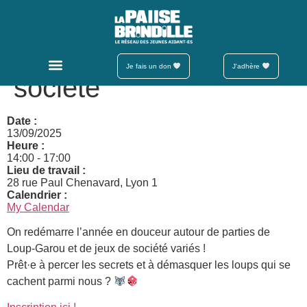
Brind’Partage Ados –
Loup Garou et Jeux de
Je fais un don
J'adhère
société
Date :
13/09/2025
Heure :
14:00
-
17:00
Lieu de travail :
28 rue Paul Chenavard, Lyon 1
Calendrier :
My Calendar
On redémarre l’année en douceur autour de parties de
Loup-Garou et de jeux de société variés !
Prêt·e à percer les secrets et à démasquer les loups qui se
cachent parmi nous ?