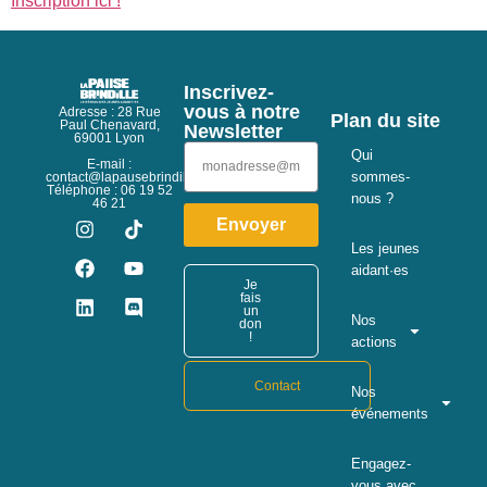
Inscription ici !
Inscrivez-
vous à notre
Adresse : 28 Rue
Plan du site
Paul Chenavard,
Newsletter
69001 Lyon
Qui
E-mail :
sommes-
contact@lapausebrindille.org
Téléphone : 06 19 52
nous ?
46 21
Envoyer
Les jeunes
aidant·es
Je
fais
un
Nos
don
!
actions
Contact
Nos
événements
Engagez-
vous avec