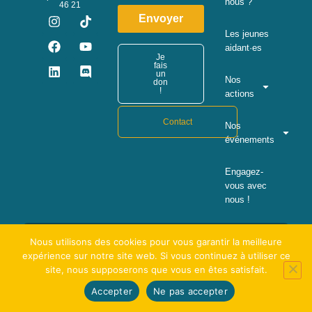
nous ?
46 21
Envoyer
Les jeunes
aidant·es
Je
fais
un
Nos
don
!
actions
Contact
Nos
événements
Engagez-
vous avec
nous !
© La pause Brindille 2024 - Tous droits réservés
Politique de confidentialité
Nous utilisons des cookies pour vous garantir la meilleure
expérience sur notre site web. Si vous continuez à utiliser ce
site, nous supposerons que vous en êtes satisfait.
Accepter
Ne pas accepter