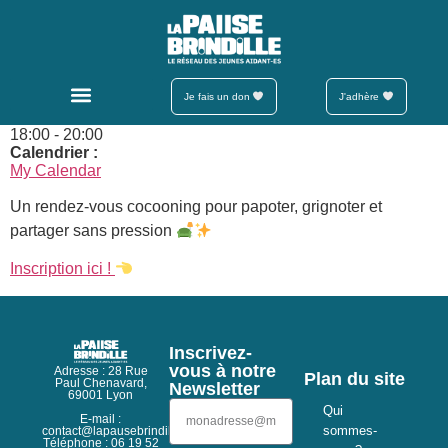
Brind’Détente
Date :
26/03/2026
Je fais un don
J'adhère
Heure :
18:00
-
20:00
Calendrier :
My Calendar
Un rendez-vous cocooning pour papoter, grignoter et
partager sans pression
Inscription ici !
Inscrivez-
vous à notre
Adresse : 28 Rue
Plan du site
Paul Chenavard,
Newsletter
69001 Lyon
Qui
E-mail :
sommes-
contact@lapausebrindille.org
Téléphone : 06 19 52