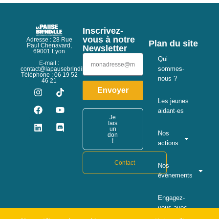
Inscrivez-
vous à notre
Adresse : 28 Rue
Plan du site
Paul Chenavard,
Newsletter
69001 Lyon
Qui
E-mail :
sommes-
contact@lapausebrindille.org
Téléphone : 06 19 52
nous ?
46 21
Envoyer
Les jeunes
aidant·es
Je
fais
un
Nos
don
!
actions
Contact
Nos
événements
Engagez-
vous avec
nous !