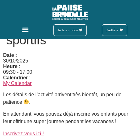
BP Enfants – Atelier
customisation et jeux
Je fais un don
J'adhère
sportifs
Date :
30/10/2025
Heure :
09:30
-
17:00
Calendrier :
My Calendar
Les détails de l’activité arrivent très bientôt, un peu de
patience
.
En attendant, vous pouvez déjà inscrire vos enfants pour
leur offrir une super journée pendant les vacances !
Inscrivez-vous ici !