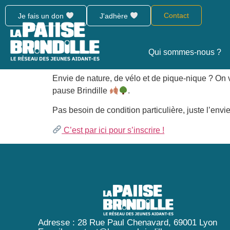
BP Ados – Rando V
Contact
Je fais un don
J'adhère
Date :
31/10/2025
Heure :
09:30
-
16:00
Qui sommes-nous ?
Calendrier :
My Calendar
Envie de nature, de vélo et de pique-nique ? On
pause Brindille
.
Pas besoin de condition particulière, juste l’env
C’est par ici pour s’inscrire !
Adresse : 28 Rue Paul Chenavard, 69001 Lyon